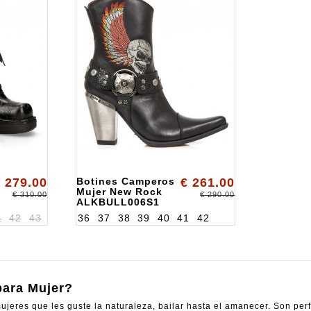
 279.00
Botines Camperos
€ 261.00
Mujer New Rock
€ 310.00
€ 290.00
ALKBULL006S1
1
42
43
36
37
38
39
40
41
42
ara Mujer?
eres que les guste la naturaleza, bailar hasta el amanecer. Son perfec