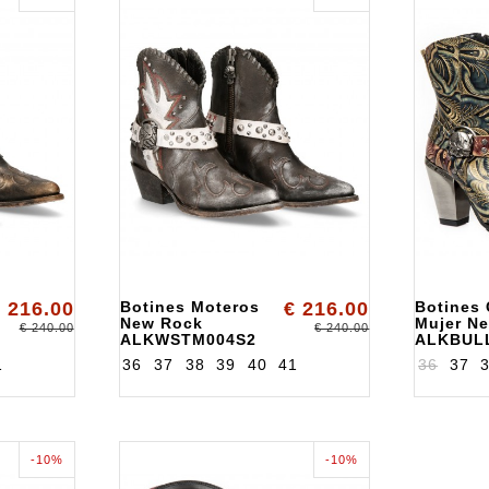
 216.00
Botines Moteros
€ 216.00
Botines
New Rock
Mujer N
€ 240.00
€ 240.00
ALKWSTM004S2
ALKBUL
1
36
37
38
39
40
41
36
37
-10%
-10%