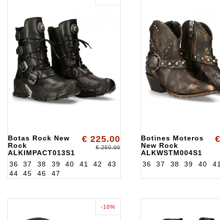
Botas Rock New
€ 225.00
Botines Moteros
€
Rock
New Rock
€ 250.00
ALKIMPACT013S1
ALKWSTM004S1
36
37
38
39
40
41
42
43
36
37
38
39
40
4
44
45
46
47
-10%