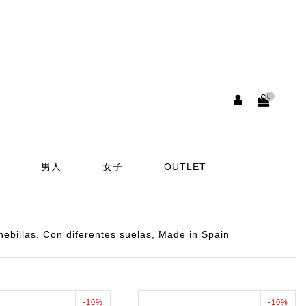
0
男人
女子
OUTLET
billas. Con diferentes suelas, Made in Spain
-10%
-10%