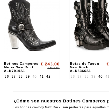
Botines Camperos
€ 243.00
Botas de Tacon
€
Mujer New Rock
New Rock
€ 270.00
ALK7919S1
ALK8366S1
36
37
38
39
40
41
42
36
37
38
39
40
4
¿Cómo son nuestros Botines Camperos p
Los botines cowboy New Rock, son perfectas para aquellas muj