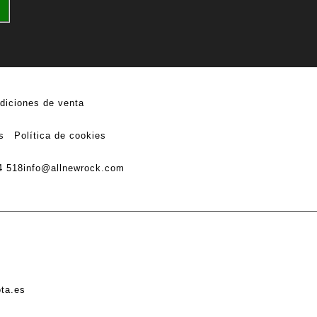
diciones de venta
s
Política de cookies
4 518
info@allnewrock.com
ota.es