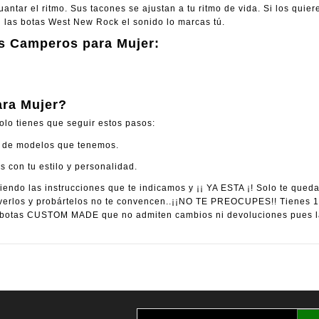
ntar el ritmo. Sus tacones se ajustan a tu ritmo de vida. Si los quiere
n las botas West New Rock el sonido lo marcas tú.
s Camperos para Mujer:
ra Mujer?
olo tienes que seguir estos pasos:
ad de modelos que tenemos.
con tu estilo y personalidad.
endo las instrucciones que te indicamos y ¡¡ YA ESTA ¡! Solo te qued
rlos y probártelos no te convencen..¡¡NO TE PREOCUPES!! Tienes 14 
otas CUSTOM MADE que no admiten cambios ni devoluciones pues las