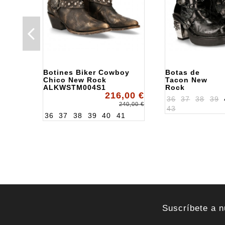
Botines Biker Cowboy
Botas de
Chico New Rock
Tacon New
ALKWSTM004S1
Rock
216,00 €
ALK8366S1
36
37
38
39
240,00 €
43
36
37
38
39
40
41
Suscríbete a n