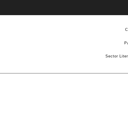
C
P
Sector Lite