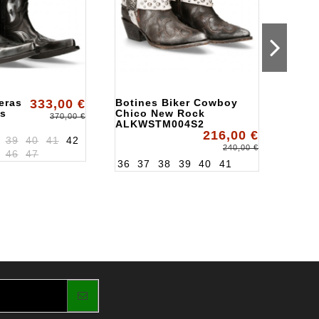
eras
333,00 €
Botines Biker Cowboy
Bota
s
Chico New Rock
ALKI
370,00 €
ALKWSTM004S2
216,00 €
3
39
40
41
42
240,00 €
46
47
36
37
38
39
40
41
36
3
43
4