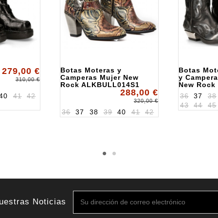
279,00 €
Botas Moteras y
Botas Mot
Camperas Mujer New
y Campera
310,00 €
Rock ALKBULL014S1
New Rock
288,00 €
ALK7921S
40
41
42
36
37
38
320,00 €
43
44
45
36
37
38
39
40
41
42
uestras Noticias