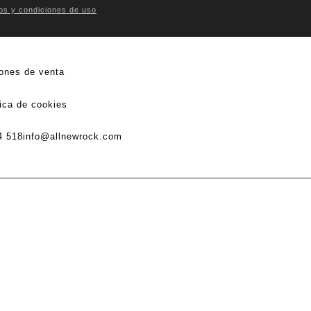
os y condiciones de uso
ones de venta
tica de cookies
4 518
info@allnewrock.com