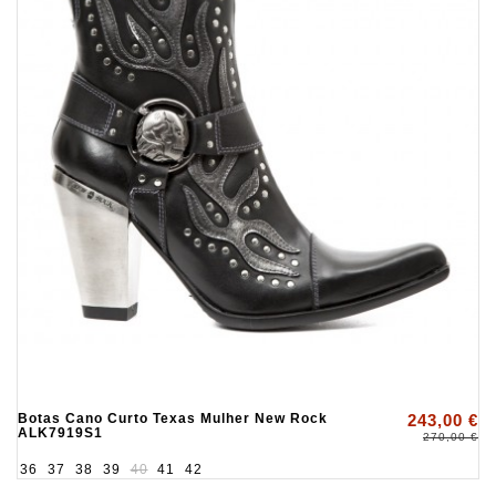
Botas Cano Curto Texas Mulher New Rock
243,00 €
ALK7919S1
270,00 €
36
37
38
39
40
41
42