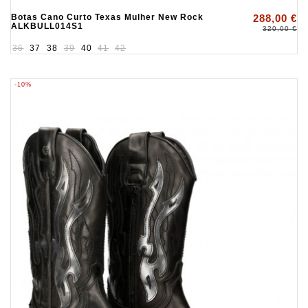
Botas Cano Curto Texas Mulher New Rock
288,00 €
ALKBULL014S1
320,00 €
36
37
38
39
40
41
42
-10%