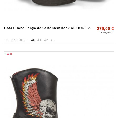
Botas Cano Longa de Salto New Rock ALK8366S1
279,00 €
310,00 €
36
37
38
39
40
41
42
43
-10%