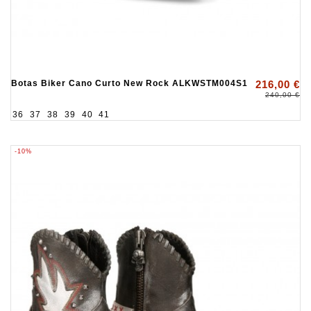
Botas Biker Cano Curto New Rock ALKWSTM004S1
216,00 €
240,00 €
36
37
38
39
40
41
-10%