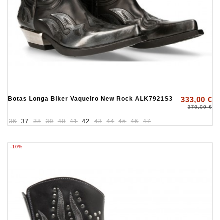
Botas Longa Biker Vaqueiro New Rock ALK7921S3
333,00 €
370,00 €
36
37
38
39
40
41
42
43
44
45
46
47
-10%