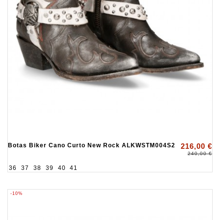
Botas Biker Cano Curto New Rock ALKWSTM004S2
216,00 €
240,00 €
36
37
38
39
40
41
-10%