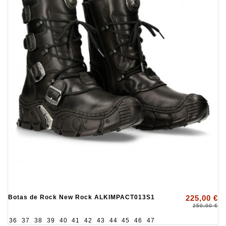
Botas de Rock New Rock ALKIMPACT013S1
225,00 €
250,00 €
36
37
38
39
40
41
42
43
44
45
46
47