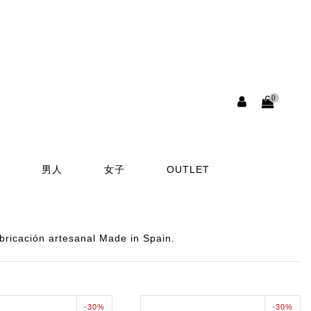
0
男人
女子
OUTLET
ricación artesanal Made in Spain.
-30%
-30%