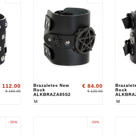
 112.00
Brazaletes New
€ 84.00
Brazalet
Rock
Rock
€ 160.00
€ 120.00
ALKBRAZA85S2
ALKBRA
M
M
-30%
-30%