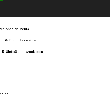
diciones de venta
s
Política de cookies
4 518
info@allnewrock.com
ota.es