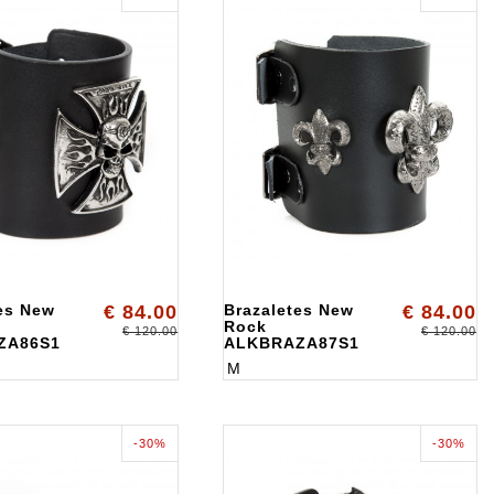
es New
€ 84.00
Brazaletes New
€ 84.00
Rock
€ 120.00
€ 120.00
ZA86S1
ALKBRAZA87S1
M
-30%
-30%