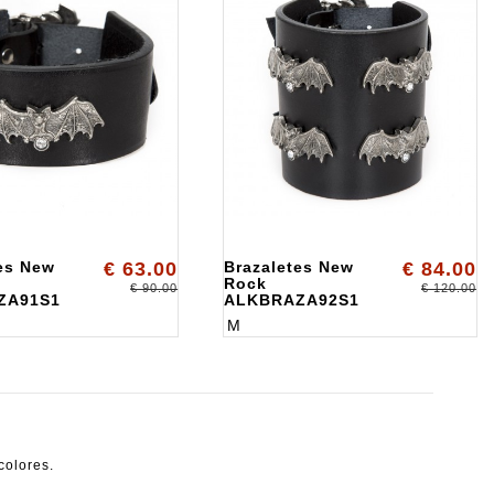
es New
€ 63.00
Brazaletes New
€ 84.00
Rock
€ 90.00
€ 120.00
ZA91S1
ALKBRAZA92S1
M
colores.