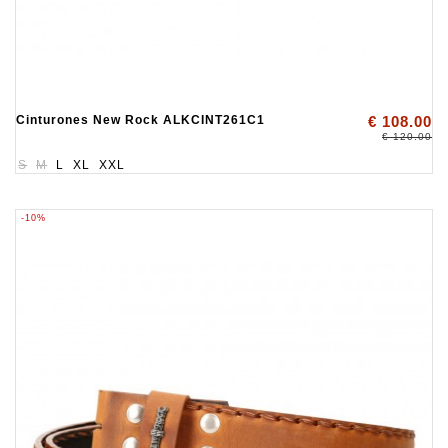
Cinturones New Rock ALKCINT261C1
€ 108.00
€ 120.00
S
M
L
XL
XXL
-10%