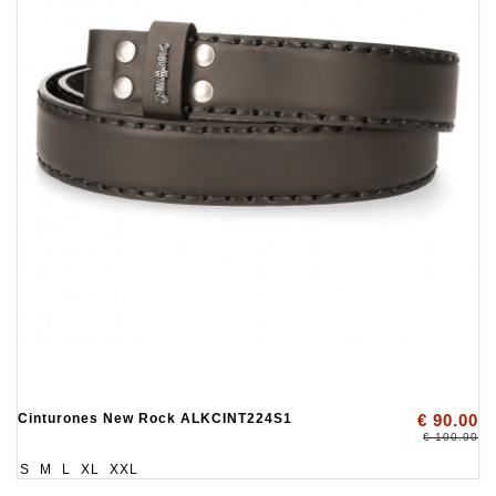
Cinturones New Rock ALKCINT224S1
€ 90.00
€ 100.00
S
M
L
XL
XXL