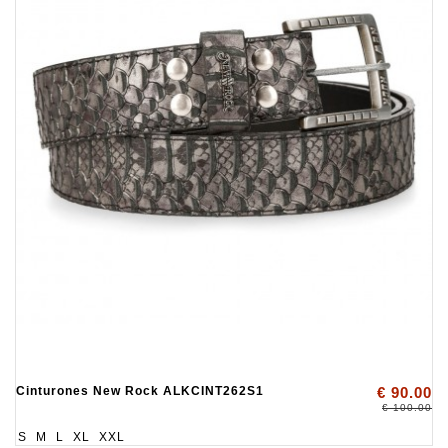
Cinturones New Rock ALKCINT262S1
€ 90.00
€ 100.00
S
M
L
XL
XXL