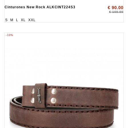
Cinturones New Rock ALKCINT224S3
€ 90.00
€ 100.00
S
M
L
XL
XXL
-10%