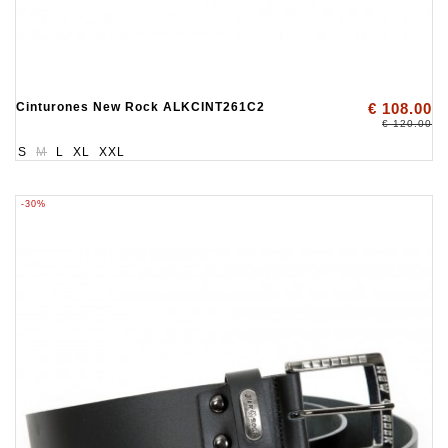
Cinturones New Rock ALKCINT261C2
€ 108.00
€ 120.00
S
M
L
XL
XXL
-30%