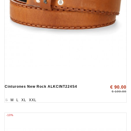
Cinturones New Rock ALKCINT224S4
€ 90.00
€ 100.00
S
M
L
XL
XXL
-10%