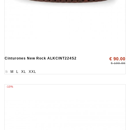
Cinturones New Rock ALKCINT224S2
€ 90.00
€ 100.00
S
M
L
XL
XXL
-10%