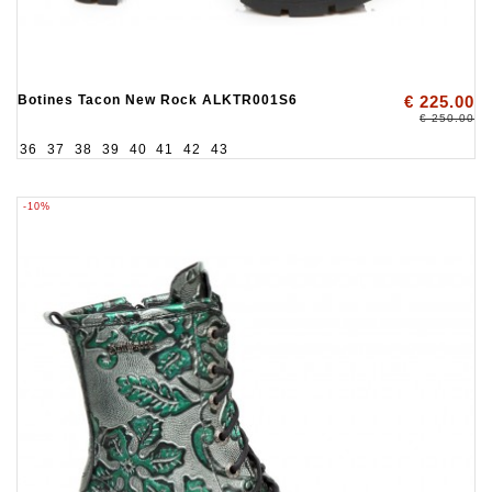
Botines Tacon New Rock ALKTR001S6
€ 225.00
€ 250.00
36
37
38
39
40
41
42
43
-10%