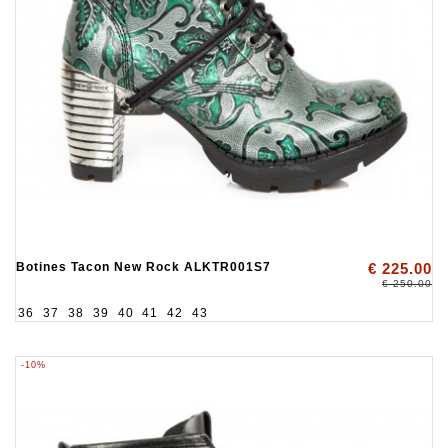
Botines Tacon New Rock ALKTR001S7
€ 225.00
€ 250.00
36
37
38
39
40
41
42
43
-10%