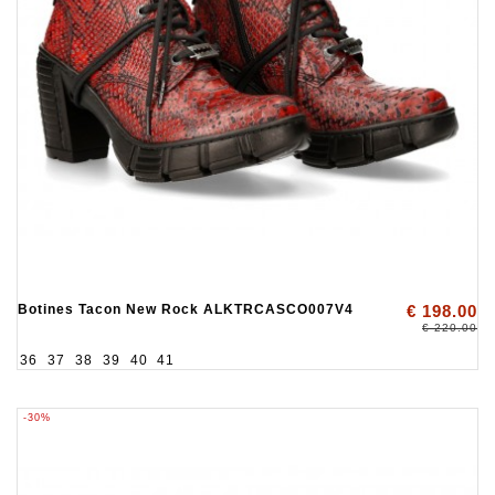
Botines Tacon New Rock ALKTRCASCO007V4
€ 198.00
€ 220.00
36
37
38
39
40
41
-30%