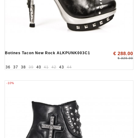
Botines Tacon New Rock ALKPUNK003C1
€ 288.00
€ 320.00
36
37
38
39
40
41
42
43
44
-10%