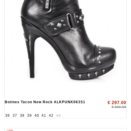
Botines Tacon New Rock ALKPUNK063S1
€ 297.00
€ 330.00
36
37
38
39
40
41
42
43
-10%