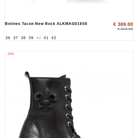
Botines Tacon New Rock ALKMAG016S6
€ 369.00
€ 410.00
36
37
38
39
40
41
42
-10%