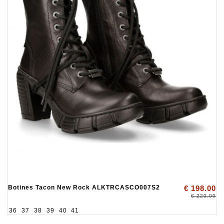
Botines Tacon New Rock ALKTRCASCO007S2
€ 198.00
€ 220.00
36
37
38
39
40
41