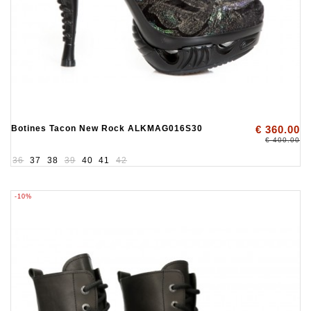
Botines Tacon New Rock ALKMAG016S30
€ 360.00
€ 400.00
36
37
38
39
40
41
42
-10%