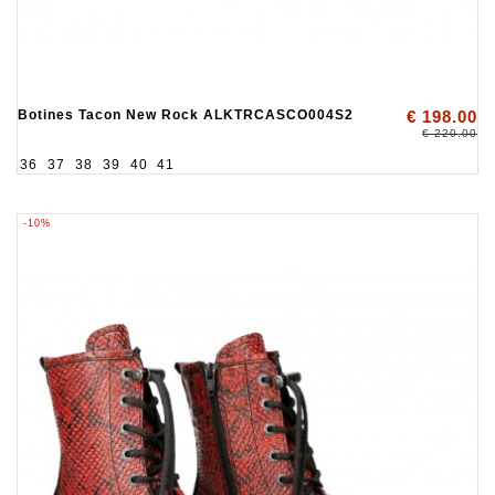
Botines Tacon New Rock ALKTRCASCO004S2
€ 198.00
€ 220.00
36
37
38
39
40
41
-10%