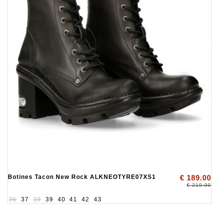
Botines Tacon New Rock ALKNEOTYRE07XS1
€ 189.00
€ 210.00
36
37
38
39
40
41
42
43