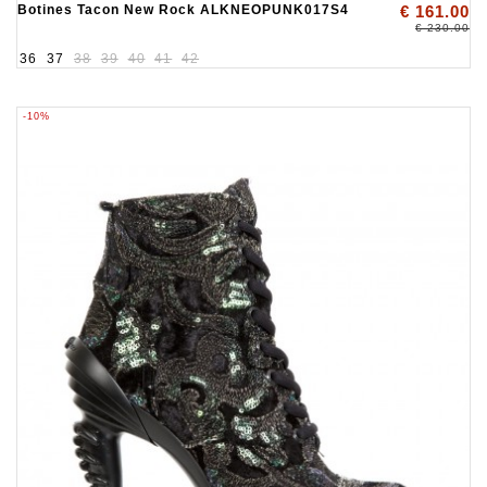
Botines Tacon New Rock ALKNEOPUNK017S4
€ 161.00
€ 230.00
36
37
38
39
40
41
42
-10%