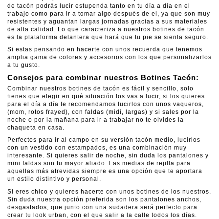
de tacón podrás lucir estupenda tanto en tu día a día en el
trabajo como para ir a tomar algo después de el, ya que son muy
resistentes y aguantan largas jornadas gracias a sus materiales
de alta calidad. Lo que caracteriza a nuestros botines de tacón
es la plataforma delantera que hará que tu pie se sienta seguro.
Si estas pensando en hacerte con unos recuerda que tenemos
amplia gama de colores y accesorios con los que personalizarlos
a tu gusto.
Consejos para combinar nuestros Botines Tacón:
Combinar nuestros botines de tacón es fácil y sencillo, solo
tienes que elegir en qué situación los vas a lucir, si los quieres
para el día a día te recomendamos lucirlos con unos vaqueros,
(mom, rotos frayed), con faldas (midi, largas) y si sales por la
noche o por la mañana para ir a trabajar no te olvides la
chaqueta en casa.
Perfectos para ir al campo en su versión tacón medio, lucirlos
con un vestido con estampados, es una combinación muy
interesante. Si quieres salir de noche, sin duda los pantalones y
mini faldas son tu mayor aliado. Las medias de rejilla para
aquellas más atrevidas siempre es una opción que te aportara
un estilo distintivo y personal.
Si eres chico y quieres hacerte con unos botines de los nuestros.
Sin duda nuestra opción preferida son los pantalones anchos,
desgastados, que junto con una sudadera será perfecto para
crear tu look urban, con el que salir a la calle todos los días.