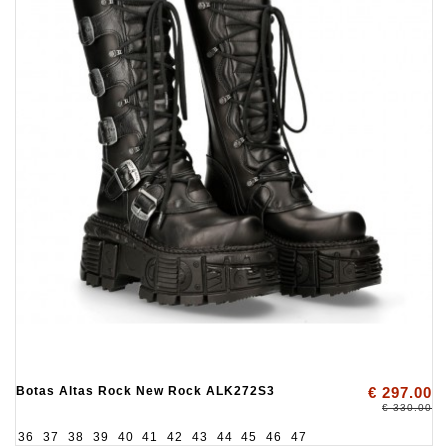
Botas Altas Rock New Rock ALK272S3
€ 297.00
€ 330.00
36
37
38
39
40
41
42
43
44
45
46
47