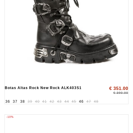
Botas Altas Rock New Rock ALK403S1
€ 351.00
€ 390.00
36
37
38
39
40
41
42
43
44
45
46
47
48
-10%