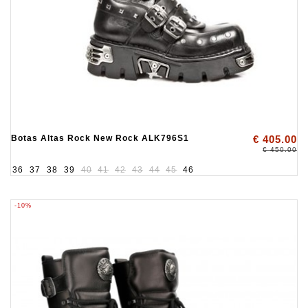
Botas Altas Rock New Rock ALK796S1
€ 405.00
€ 450.00
36
37
38
39
40
41
42
43
44
45
46
-10%