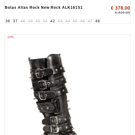
Botas Altas Rock New Rock ALK161S1
€ 378.00
€ 420.00
36
37
38
39
40
41
42
43
44
45
46
47
48
-10%