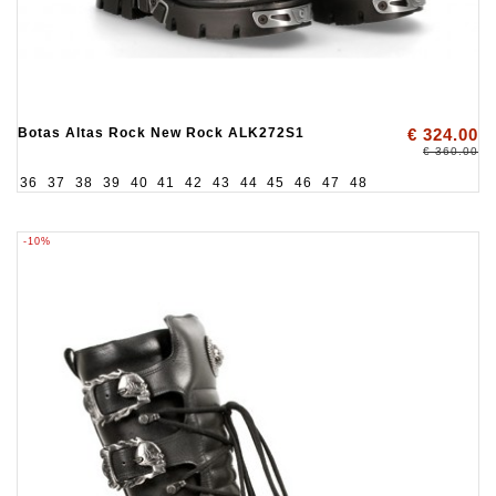
Botas Altas Rock New Rock ALK272S1
€ 324.00
€ 360.00
36
37
38
39
40
41
42
43
44
45
46
47
48
-10%