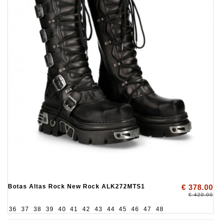
Botas Altas Rock New Rock ALK272MTS1
€ 378.00
€ 420.00
36
37
38
39
40
41
42
43
44
45
46
47
48