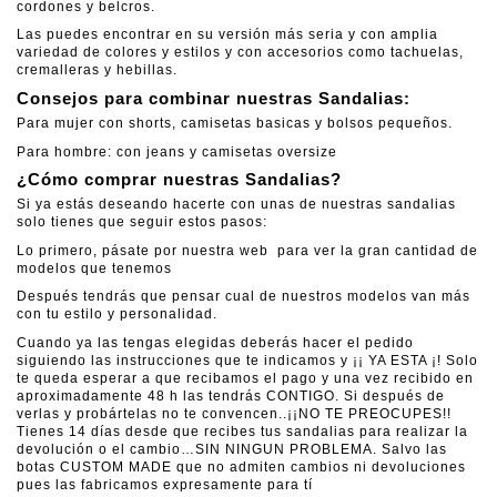
cordones y belcros.
Las puedes encontrar en su versión más seria y con amplia
variedad de colores y estilos y con accesorios como tachuelas,
cremalleras y hebillas.
Consejos para combinar nuestras Sandalias:
Para mujer con shorts, camisetas basicas y bolsos pequeños.
Para hombre: con jeans y camisetas oversize
¿Cómo comprar nuestras Sandalias?
Si ya estás deseando hacerte con unas de nuestras sandalias
solo tienes que seguir estos pasos:
Lo primero, pásate por nuestra web para ver la gran cantidad de
modelos que tenemos
Después tendrás que pensar cual de nuestros modelos van más
con tu estilo y personalidad.
Cuando ya las tengas elegidas deberás hacer el pedido
siguiendo las instrucciones que te indicamos y ¡¡ YA ESTA ¡! Solo
te queda esperar a que recibamos el pago y una vez recibido en
aproximadamente 48 h las tendrás CONTIGO. Si después de
verlas y probártelas no te convencen..¡¡NO TE PREOCUPES!!
Tienes 14 días desde que recibes tus sandalias para realizar la
devolución o el cambio…SIN NINGUN PROBLEMA. Salvo las
botas CUSTOM MADE que no admiten cambios ni devoluciones
pues las fabricamos expresamente para tí