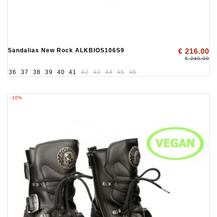
Sandalias New Rock ALKBIOS106S9
€ 216.00
€ 240.00
36
37
38
39
40
41
42
43
44
45
46
-10%