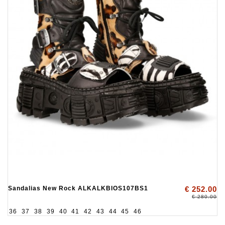
Sandalias New Rock ALKALKBIOS107BS1
€ 252.00
€ 280.00
36
37
38
39
40
41
42
43
44
45
46