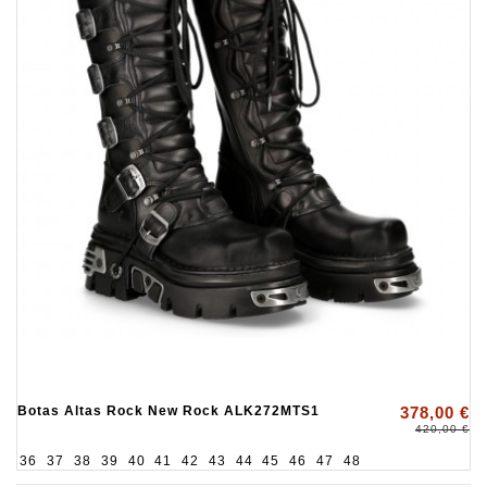
Botas Altas Rock New Rock ALK272MTS1
378,00 €
420,00 €
36
37
38
39
40
41
42
43
44
45
46
47
48