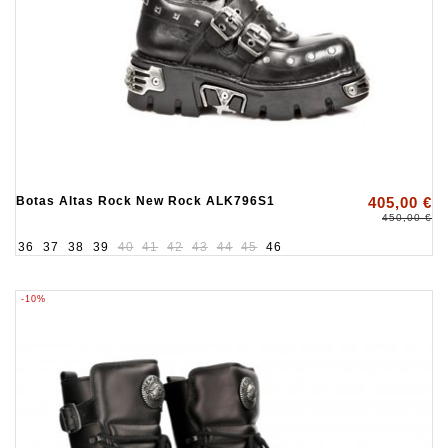
Botas Altas Rock New Rock ALK796S1
405,00 €
450,00 €
36
37
38
39
40
41
42
43
44
45
46
-10%