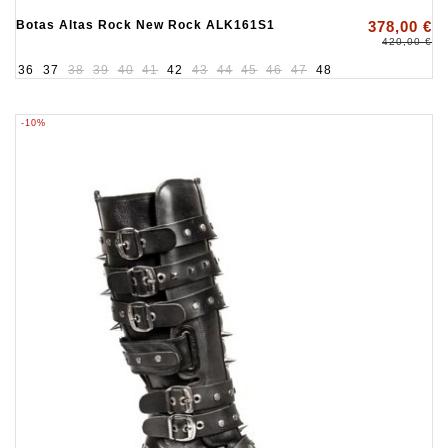
Botas Altas Rock New Rock ALK161S1
378,00 €
420,00 €
36
37
38
39
40
41
42
43
44
45
46
47
48
-10%