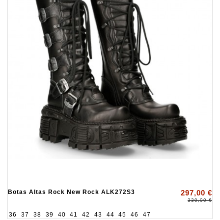
Botas Altas Rock New Rock ALK272S3
297,00 €
330,00 €
36
37
38
39
40
41
42
43
44
45
46
47