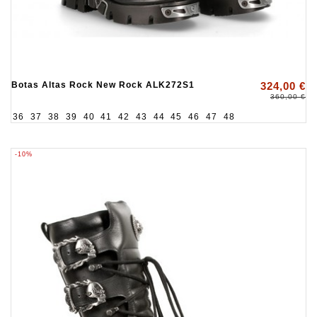
Botas Altas Rock New Rock ALK272S1
324,00 €
360,00 €
36
37
38
39
40
41
42
43
44
45
46
47
48
-10%