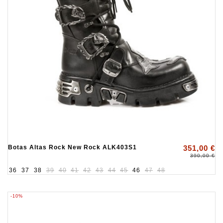
Botas Altas Rock New Rock ALK403S1
351,00 €
390,00 €
36
37
38
39
40
41
42
43
44
45
46
47
48
-10%