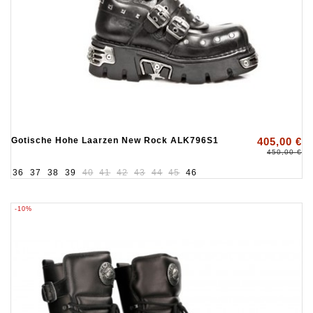
Gotische Hohe Laarzen New Rock ALK796S1
405,00 €
450,00 €
36
37
38
39
40
41
42
43
44
45
46
-10%