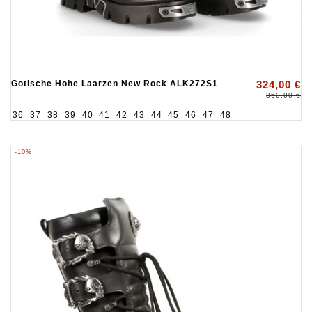
Gotische Hohe Laarzen New Rock ALK272S1
324,00 €
360,00 €
36
37
38
39
40
41
42
43
44
45
46
47
48
-10%