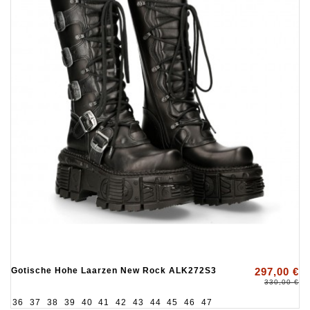
Gotische Hohe Laarzen New Rock ALK272S3
297,00 €
330,00 €
36
37
38
39
40
41
42
43
44
45
46
47