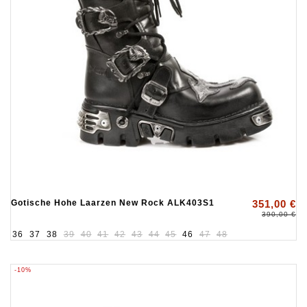
Gotische Hohe Laarzen New Rock ALK403S1
351,00 €
390,00 €
36
37
38
39
40
41
42
43
44
45
46
47
48
-10%