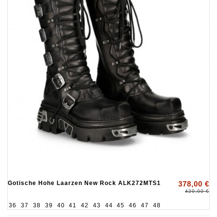
Gotische Hohe Laarzen New Rock ALK272MTS1
378,00 €
420,00 €
36
37
38
39
40
41
42
43
44
45
46
47
48