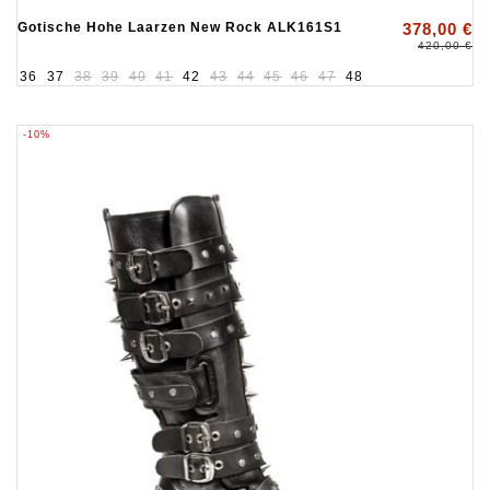
Gotische Hohe Laarzen New Rock ALK161S1
378,00 €
420,00 €
36
37
38
39
40
41
42
43
44
45
46
47
48
-10%