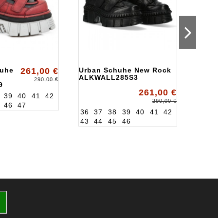
huhe
261,00 €
Urban Schuhe New Rock
Urba
ALKWALL285S3
New 
290,00 €
9
ALK2
261,00 €
39
40
41
42
36
3
290,00 €
46
47
43
4
36
37
38
39
40
41
42
43
44
45
46