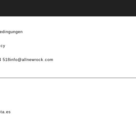
edingungen
icy
4 518
info@allnewrock.com
ota.es