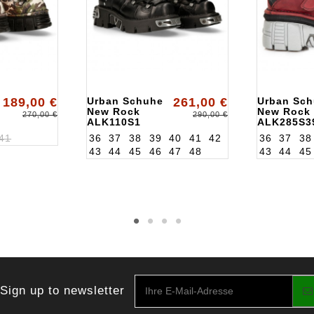
189,00 €
Urban Schuhe
261,00 €
Urban Sc
New Rock
New Rock
270,00 €
290,00 €
ALK110S1
ALK285S3
41
36
37
38
39
40
41
42
36
37
38
43
44
45
46
47
48
43
44
45
Sign up to newsletter