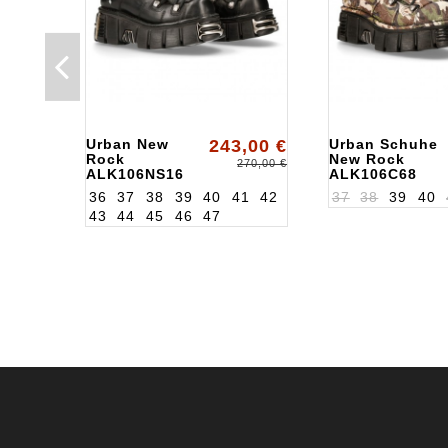
Urban New
243,00 €
Urban Schuhe
Rock
New Rock
270,00 €
ALK106NS16
ALK106C68
36
37
38
39
40
41
42
37
38
39
40
43
44
45
46
47