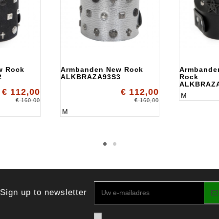
w Rock
Armbanden New Rock
Armbande
2
ALKBRAZA93S3
Rock
ALKBRAZ
€ 112,00
€ 112,00
M
€ 160,00
€ 160,00
M
Sign up to newsletter