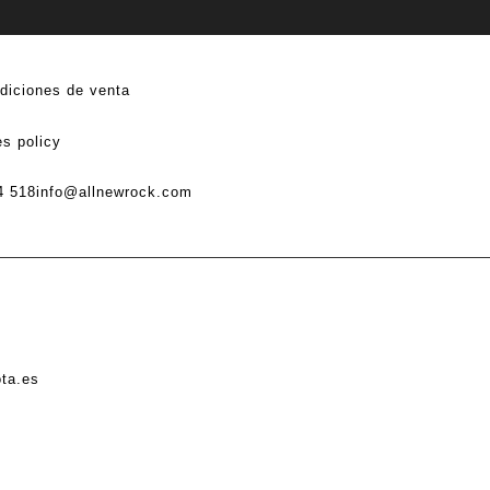
diciones de venta
s policy
4 518
info@allnewrock.com
ota.es