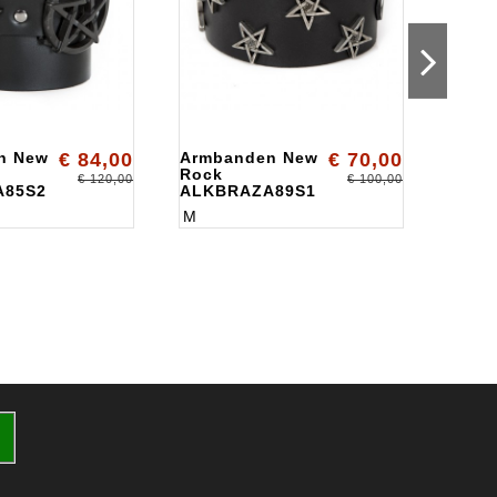
n New
€ 84,00
Armbanden New
€ 70,00
Armb
Rock
Rock
€ 120,00
€ 100,00
A85S2
ALKBRAZA89S1
ALKB
M
M