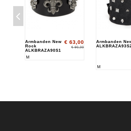
Armbanden New
€ 63,00
Armbanden Ne
Rock
ALKBRAZA93S
€ 90,00
ALKBRAZA90S1
M
M