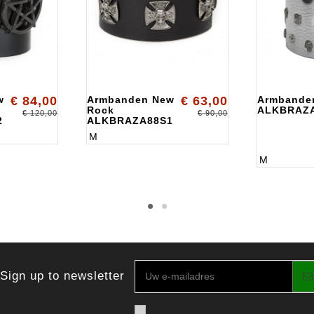
w
€ 84,00
Armbanden New
€ 63,00
Armbande
Rock
ALKBRAZ
€ 120,00
€ 90,00
2
ALKBRAZA88S1
M
M
Sign up to newsletter