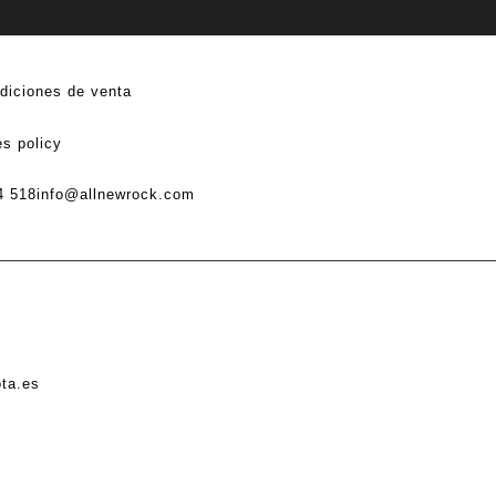
diciones de venta
s policy
4 518
info@allnewrock.com
ota.es