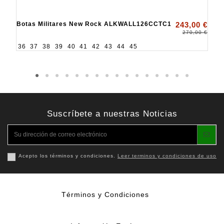
Botas Militares New Rock ALKWALL126CCTC1
243,00 €
270,00 €
36
37
38
39
40
41
42
43
44
45
Suscríbete a nuestras Noticias
Acepto los términos y condiciones.
Leer terminos y condiciones de uso
Términos y Condiciones