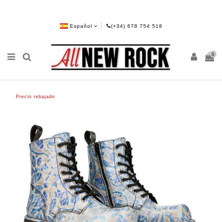
Español
(+34) 678 754 518
0
Precio rebajado