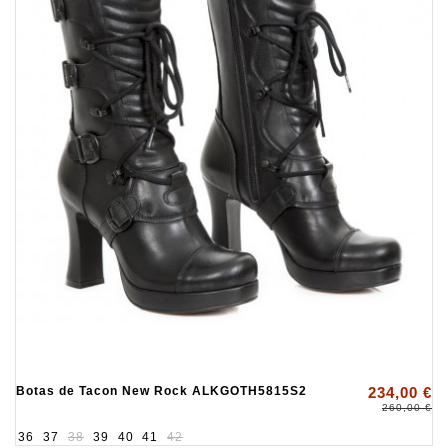
Botas de Tacon New Rock ALKGOTH5815S2
234,00 €
260,00 €
36
37
38
39
40
41
42