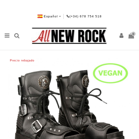
Español
(+34) 678 754 518
0
Precio rebajado