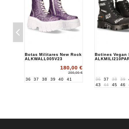
Botas Militares New Rock
Botines Vegan
ALKWALL005V23
ALKMILI210PA
180,00 €
200,00 €
36
37
38
39
40
41
36
37
38
39
43
44
45
46