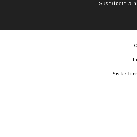
Suscríbete a n
C
P
Sector Lite