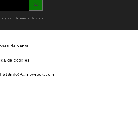
os y condiciones de uso
ones de venta
tica de cookies
4 518
info@allnewrock.com