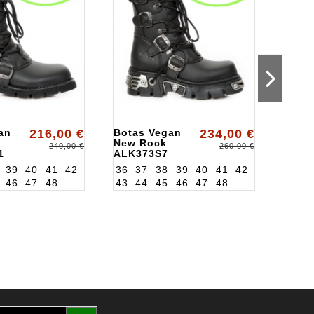
an
216,00 €
Botas Vegan
234,00 €
Bota
New Rock
New 
240,00 €
260,00 €
1
ALK373S7
ALKT
39
40
41
42
36
37
38
39
40
41
42
36
3
46
47
48
43
44
45
46
47
48
43