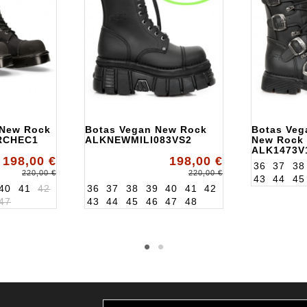
 New Rock
Botas Vegan New Rock
Botas Veg
RCHEC1
ALKNEWMILI083VS2
New Rock
ALK1473V
198,00 €
198,00 €
36
37
38
220,00 €
220,00 €
43
44
45
40
41
42
36
37
38
39
40
41
42
47
43
44
45
46
47
48