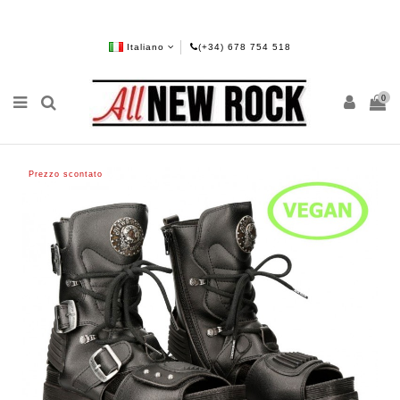
Italiano
(+34) 678 754 518
0
Prezzo scontato