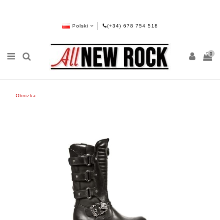
Polski
(+34) 678 754 518
0
Obniżka