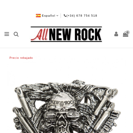
Español
(+34) 678 754 518
0
Precio rebajado