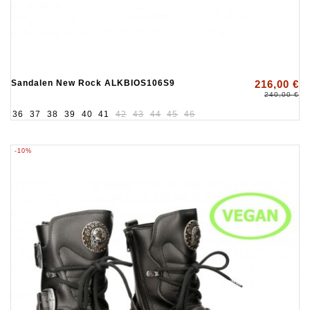
Sandalen New Rock ALKBIOS106S9
216,00 €
240,00 €
36
37
38
39
40
41
42
43
44
45
46
-10%