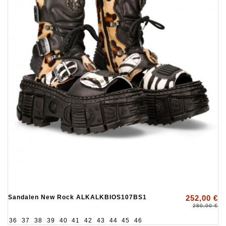
Sandalen New Rock ALKALKBIOS107BS1
252,00 €
280,00 €
36
37
38
39
40
41
42
43
44
45
46