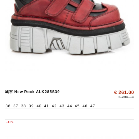
城市 New Rock ALK285S39
€ 261.00
€ 290.00
36
37
38
39
40
41
42
43
44
45
46
47
-10%