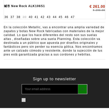
城市 New Rock ALK106S1
€ 261.00
€ 290.00
36
37
38
39
40
41
42
43
44
45
46
47
En la colección Metallic, vas a encontrar una amplia variedad de
zapatos y botas New Rock fabricadas con materiales de la mejor
calidad. Lo que los hace diferentes del resto son sus suelas
altas , diseñadas sobre una suela Planning. Esta colección va
destinada a un público que apuesta por diseños originales y
fantásticos pero sin perder su esencia gótica. Nos encontramos
ante un calzado cómodo y resistente, donde la sujección de tus
pies está garantizada gracias a sus cordones y hebillas.
Sign up to newsletter