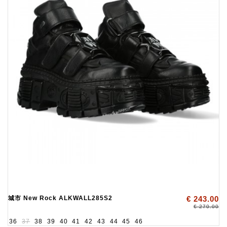
城市 New Rock ALKWALL285S2
€ 243.00
€ 270.00
36
37
38
39
40
41
42
43
44
45
46