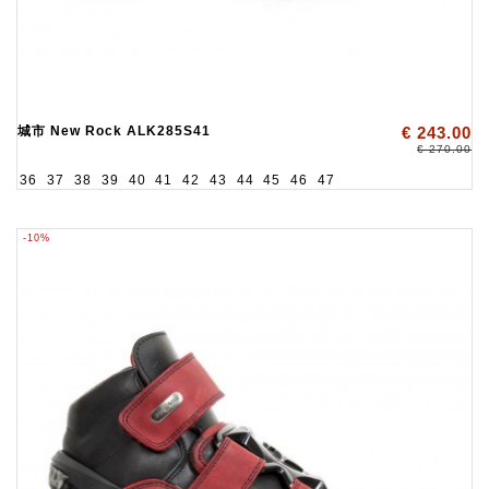
城市 New Rock ALK285S41
€ 243.00
€ 270.00
36
37
38
39
40
41
42
43
44
45
46
47
-10%