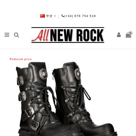
中文
(+34) 678 754 518
0
Reduced price