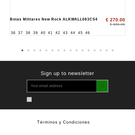
Botas Militares New Rock ALKWALL083CS4
€ 270.00
€ 300.00
36
37
38
39
40
41
42
43
44
45
46
Sign up to newsletter
Términos y Condiciones