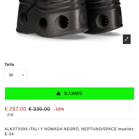
Talla
加入购物车
€ 297.00
€ 330.00
-10%
含税
ALK373S94 ITALI Y NOMADA NEGRO, NEPTUNO/SPACE muelles
E-34