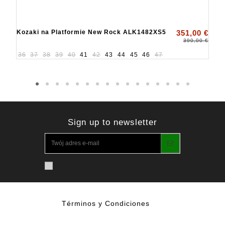
Kozaki na Platformie New Rock ALK1482XS5
351,00 €
390,00 €
36
37
38
39
40
41
42
43
44
45
46
47
Sign up to newsletter
Términos y Condiciones