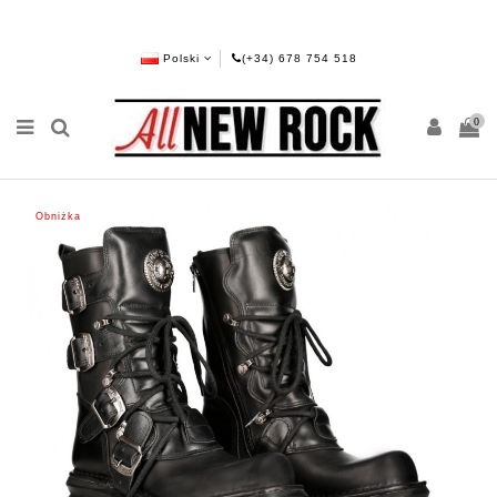
Polski
(+34) 678 754 518
0
Obniżka