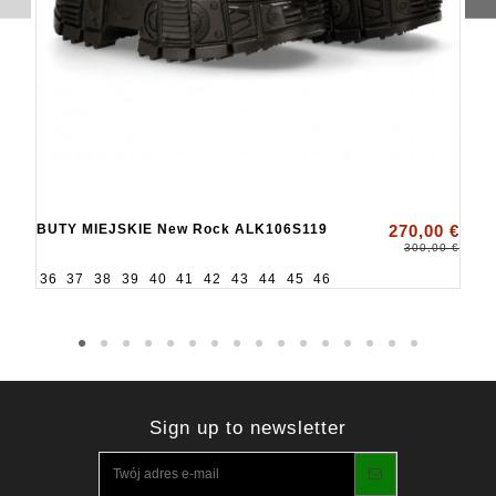
BUTY MIEJSKIE New Rock ALK106S119
270,00 €
300,00 €
36
37
38
39
40
41
42
43
44
45
46
Sign up to newsletter