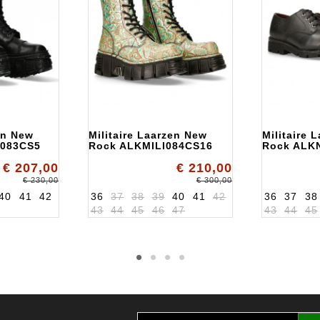
en New
Militaire Laarzen New
Militaire 
083CS5
Rock ALKMILI084CS16
Rock ALK
€ 207,00
€ 210,00
€ 230,00
€ 300,00
40
41
42
36
37
38
39
40
41
42
36
37
38
43
44
45
46
47
43
44
45