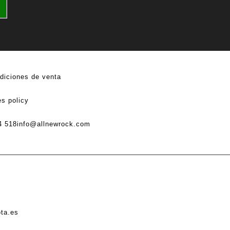
diciones de venta
s policy
4 518
info@allnewrock.com
ota.es