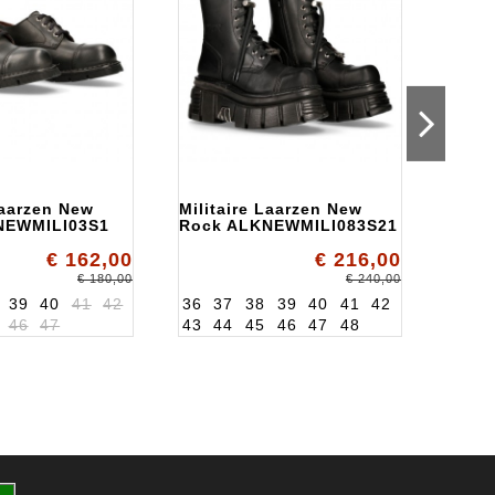
Laarzen New
Militaire Laarzen New
Milit
NEWMILI03S1
Rock ALKNEWMILI083S21
Rock
€ 162,00
€ 216,00
€ 180,00
€ 240,00
39
40
41
42
36
37
38
39
40
41
42
36
3
46
47
43
44
45
46
47
48
43
4