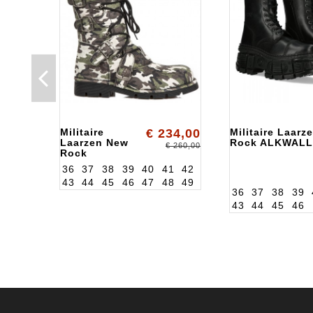
Militaire
€ 234,00
Militaire Laarz
Laarzen New
Rock ALKWALL
€ 260,00
Rock
ALK1473S36
36
37
38
39
40
41
42
43
44
45
46
47
48
49
36
37
38
39
43
44
45
46