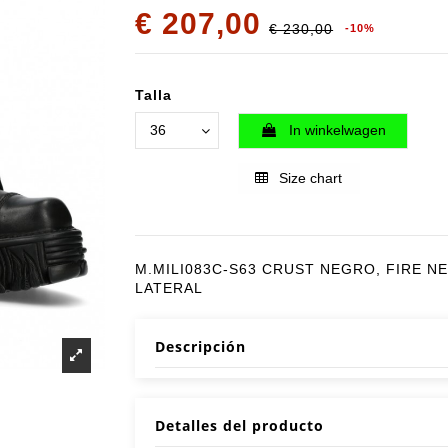
€ 207,00
€ 230,00
-10%
Talla
In winkelwagen
Size chart
M.MILI083C-S63 CRUST NEGRO, FIRE N
LATERAL
Descripción
Detalles del producto