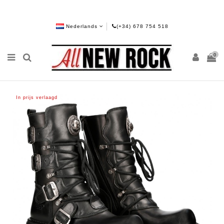
Nederlands
(+34) 678 754 518
0
In prijs verlaagd