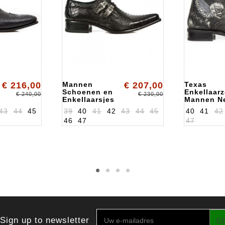
€ 216,00
Mannen
€ 207,00
Texas
Schoenen en
Enkellaar
€ 240,00
€ 230,00
Enkellaarsjes
Mannen N
New Rock
Rock
43
44
45
39
40
41
42
43
44
45
40
41
42
ALK2246S21
ALKGY31S
46
47
47
Sign up to newsletter