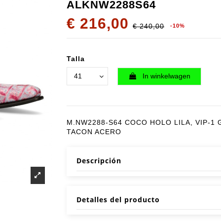
ALKNW2288S64
€ 216,00
€ 240,00
-10%
Talla
In winkelwagen
M.NW2288-S64 COCO HOLO LILA, VIP-1
TACON ACERO
Descripción
Detalles del producto