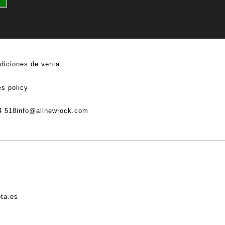
diciones de venta
s policy
4 518
info@allnewrock.com
ota.es