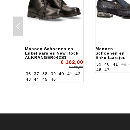
Mannen Schoenen en
Mannen
Enkellaarsjes New Rock
Schoenen en
ALKRANGER042S1
Enkellaarsjes
€ 162,00
New Rock
39
40
41
42
ALKNW136S7
€ 180,00
46
47
36
37
38
39
40
41
42
43
44
45
46