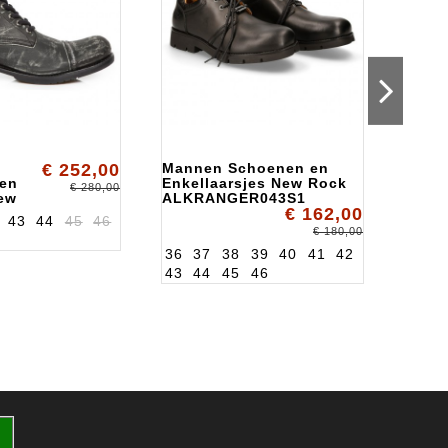
€ 252,00
Mannen Schoenen en
STED
zen
Enkellaarsjes New Rock
New 
€ 280,00
ew
ALKRANGER043S1
ALKT
€ 162,00
43
44
45
46
10
€ 180,00
36
37
38
39
40
41
42
36
3
43
44
45
46
43
4