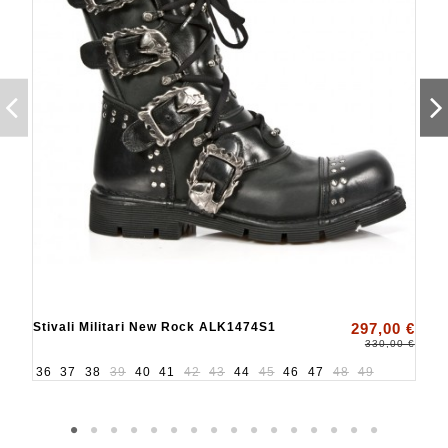
Stivali Militari New Rock ALK1474S1
297,00 €
330,00 €
36
37
38
39
40
41
42
43
44
45
46
47
48
49