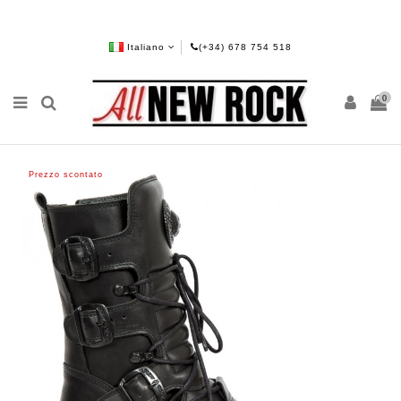
Italiano
(+34) 678 754 518
0
Prezzo scontato