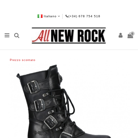
Italiano
(+34) 678 754 518
0
Prezzo scontato