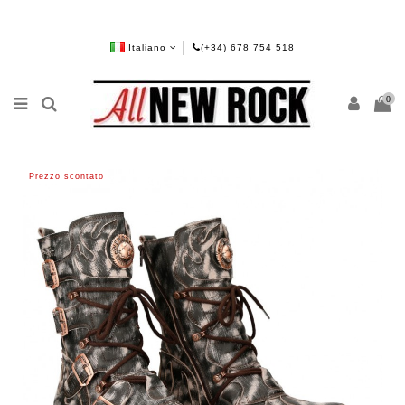
Italiano
(+34) 678 754 518
0
Prezzo scontato