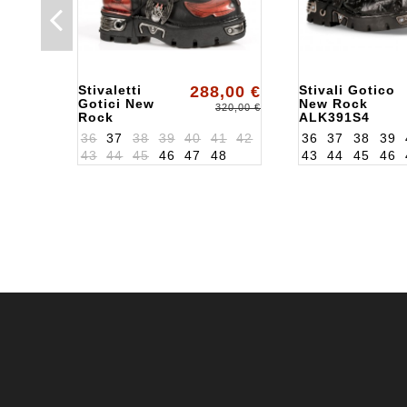
Stivaletti
288,00 €
Stivali Gotico
Gotici New
New Rock
320,00 €
Rock
ALK391S4
ALK195S1
36
37
38
39
40
41
42
36
37
38
39
43
44
45
46
47
48
43
44
45
46