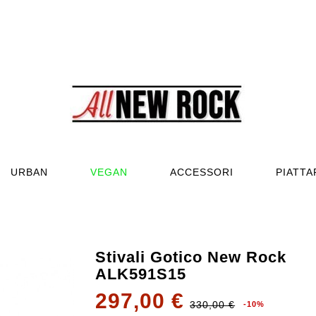
URBAN
VEGAN
ACCESSORI
PIATT
Stivali Gotico New Rock
ALK591S15
297,00 €
330,00 €
-10%