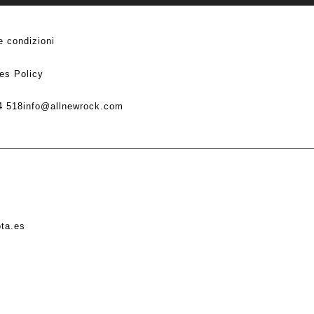
e condizioni
es Policy
4 518
info@allnewrock.com
ota.es