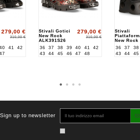
279,00 €
Stivali Gotici
279,00 €
Stivali
New Rock
Piattaform
310,00 €
310,00 €
ALK391S26
New Rock
ALK373S9
40
41
42
36
37
38
39
40
41
42
36
37
38
47
43
44
45
46
47
48
43
44
45
Sign up to newsletter