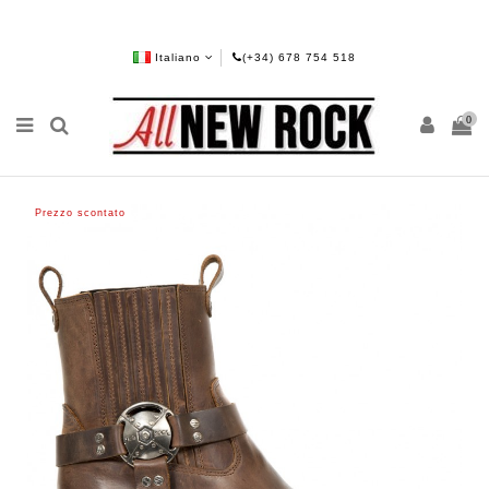
Italiano
(+34) 678 754 518
0
Prezzo scontato