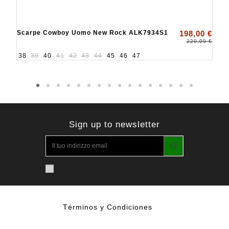
Scarpe Cowboy Uomo New Rock ALK7934S1
198,00 €
220,00 €
38
39
40
41
42
43
44
45
46
47
Sign up to newsletter
Términos y Condiciones