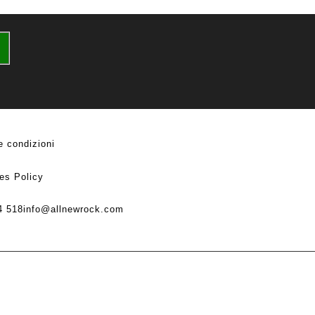
e condizioni
es Policy
4 518
info@allnewrock.com