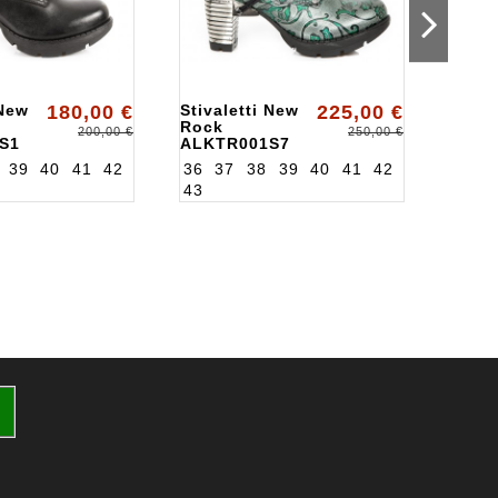
 New
180,00 €
Stivaletti New
225,00 €
Stiva
Rock
Rock
200,00 €
250,00 €
S1
ALKTR001S7
ALKT
39
40
41
42
36
37
38
39
40
41
42
36
3
43
43