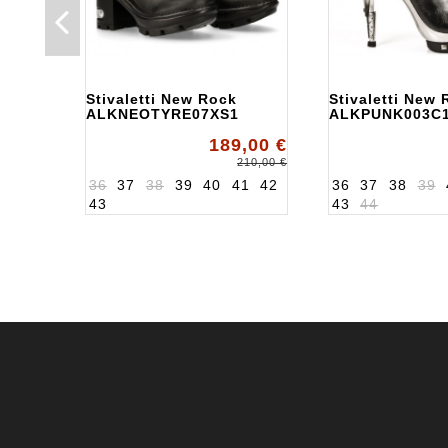
Stivaletti New Rock
Stivaletti New
ALKNEOTYRE07XS1
ALKPUNK003C
189,00 €
210,00 €
36
37
38
39
40
41
42
36
37
38
39
43
43
44