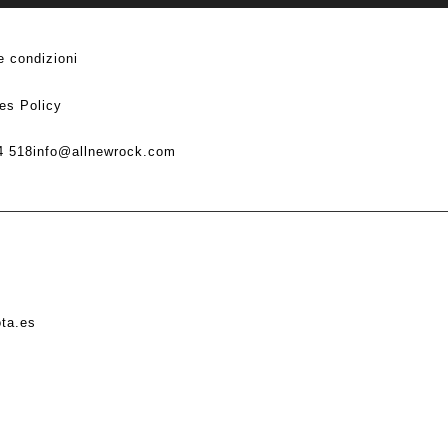
e condizioni
es Policy
4 518
info@allnewrock.com
ota.es