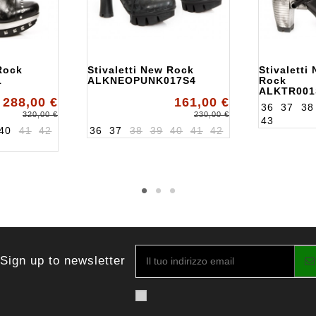
 Rock
Stivaletti New Rock
Stivaletti
1
ALKNEOPUNK017S4
Rock
ALKTR001
288,00 €
161,00 €
36
37
38
320,00 €
230,00 €
43
40
41
42
36
37
38
39
40
41
42
Sign up to newsletter