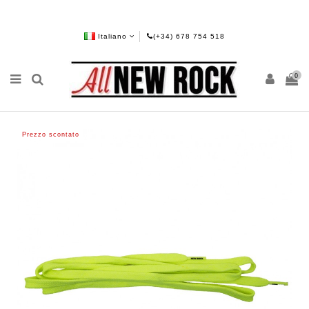
Italiano
(+34) 678 754 518
0
Prezzo scontato