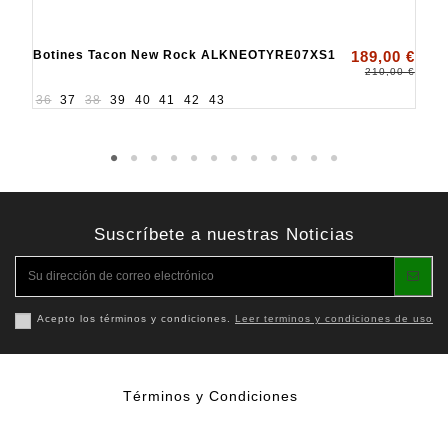
Botines Tacon New Rock ALKNEOTYRE07XS1
189,00 €
210,00 €
36
37
38
39
40
41
42
43
Suscríbete a nuestras Noticias
Acepto los términos y condiciones.
Leer terminos y condiciones de uso
Términos y Condiciones