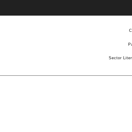
C
P
Sector Lite