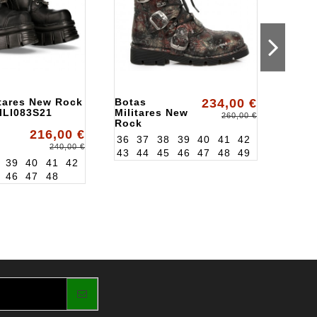
itares New Rock
Botas
234,00 €
Botas
LI083S21
Militares New
ALKN
260,00 €
Rock
216,00 €
ALK1473S42
36
37
38
39
40
41
42
240,00 €
43
44
45
46
47
48
49
39
40
41
42
36
3
46
47
48
43
4