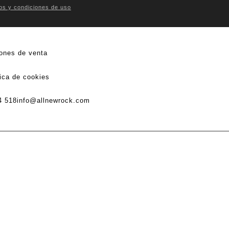
os y condiciones de uso
ones de venta
tica de cookies
4 518
info@allnewrock.com