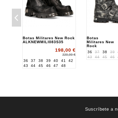
Botas Militares New Rock
Botas
ALKNEWMILI083S35
Militares New
Rock
198,00 €
ALK1473S47
36
37
38
39
220,00 €
43
44
45
46
36
37
38
39
40
41
42
43
44
45
46
47
48
Suscríbete a n