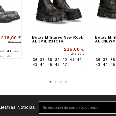
216,00 €
Botas Militares New Rock
Botas Mil
ALKMILI211C14
ALKNEWMI
240,00 €
216,00 €
40
41
42
240,00 €
47
48
36
37
38
39
40
41
42
36
37
38
43
44
45
46
47
43
44
45
uestras Noticias