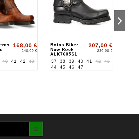
eras
168,00 €
Botas Biker
207,00 €
Boti
s
New Rock
ALKR
240,00 €
230,00 €
ALK7605S1
C5
40
41
42
43
37
38
39
40
41
42
43
44
45
46
47
36
3
43
4