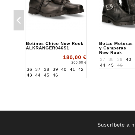
Botines Chico New Rock
Botas Moteras
ALKRANGER046S1
y Camperas
New Rock
180,00 €
ALK7601CC1
37
38
39
40
200,00 €
44
45
46
36
37
38
39
40
41
42
43
44
45
46
Suscríbete a n