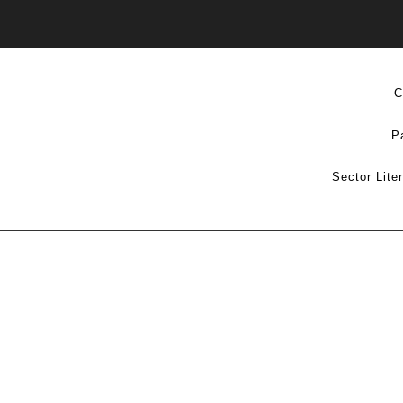
C
P
Sector Lite