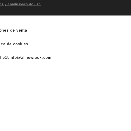
os y condiciones de uso
ones de venta
tica de cookies
4 518
info@allnewrock.com