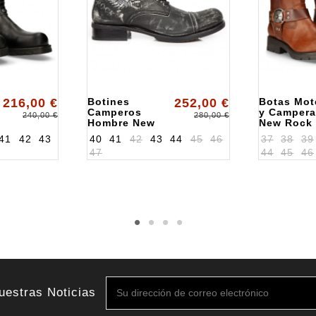
216,00 €
Botines
252,00 €
Botas Mot
Camperos
y Campera
240,00 €
280,00 €
Hombre New
New Rock
Rock
ALK7610C
41
42
43
40
41
42
43
44
45
46
37
38
39
ALKGY31S10
47
44
45
46
uestras Noticias