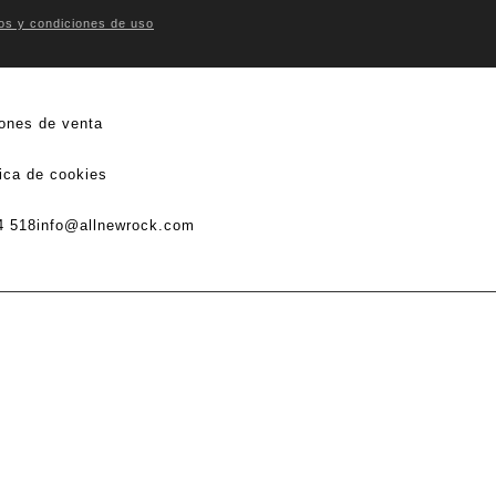
os y condiciones de uso
ones de venta
tica de cookies
4 518
info@allnewrock.com