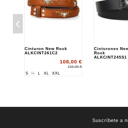
Cinturon New Rock
Cinturones Ne
ALKCINT261C2
Rock
ALKCINT245S1
108,00 €
120,00 €
S
M
L
XL
XXL
Suscríbete a n