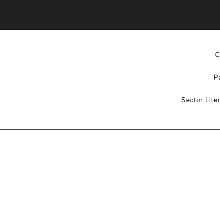
C
P
Sector Lite