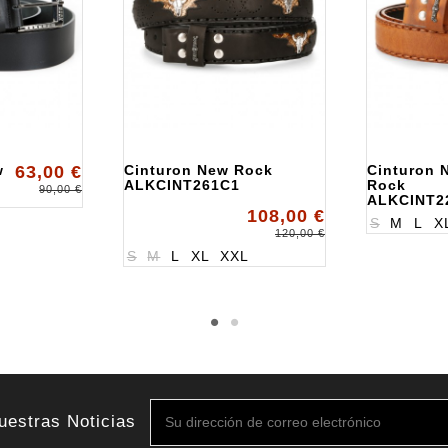
w
63,00 €
Cinturon New Rock
Cinturon 
ALKCINT261C1
Rock
90,00 €
ALKCINT2
108,00 €
S
M
L
X
120,00 €
S
M
L
XL
XXL
uestras Noticias