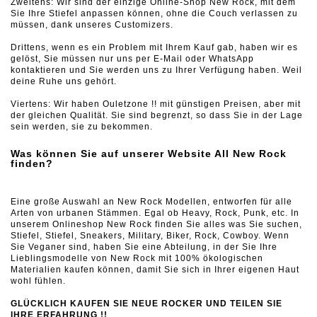
Zweitens: Wir sind der einzige Online-Shop New Rock, mit dem
Sie Ihre Stiefel anpassen können, ohne die Couch verlassen zu
müssen, dank unseres
Customizers.
Drittens, wenn es ein Problem mit Ihrem Kauf gab, haben wir es
gelöst, Sie müssen nur uns per E-Mail oder WhatsApp
kontaktieren und Sie werden uns zu Ihrer Verfügung haben.
Weil
deine Ruhe uns gehört.
Viertens: Wir haben
Ouletzone
!!
mit günstigen Preisen, aber mit
der gleichen Qualität.
Sie sind begrenzt, so dass Sie in der Lage
sein werden, sie zu bekommen.
Was können Sie auf unserer Website All New Rock
finden?
Eine große Auswahl an New Rock Modellen, entworfen für alle
Arten von urbanen Stämmen.
Egal ob Heavy, Rock, Punk, etc. In
unserem Onlineshop New Rock finden Sie alles was Sie suchen,
Stiefel, Stiefel, Sneakers, Military, Biker, Rock, Cowboy.
Wenn
Sie Veganer sind, haben Sie eine Abteilung, in der Sie Ihre
Lieblingsmodelle von New Rock mit 100% ökologischen
Materialien kaufen können, damit Sie sich in Ihrer eigenen Haut
wohl fühlen.
GLÜCKLICH KAUFEN SIE NEUE ROCKER UND TEILEN SIE
IHRE ERFAHRUNG !!