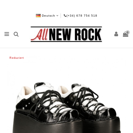
Deutsch
(+34) 678 754 518
0
Reduziert