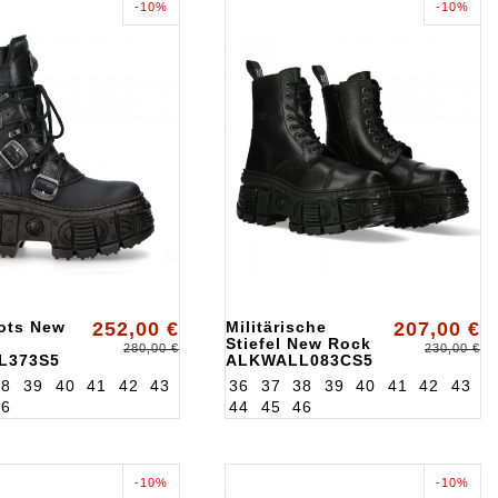
-10%
-10%
ots New
252,00 €
Militärische
207,00 €
Stiefel New Rock
280,00 €
230,00 €
L373S5
ALKWALL083CS5
38
39
40
41
42
43
36
37
38
39
40
41
42
43
46
44
45
46
-10%
-10%