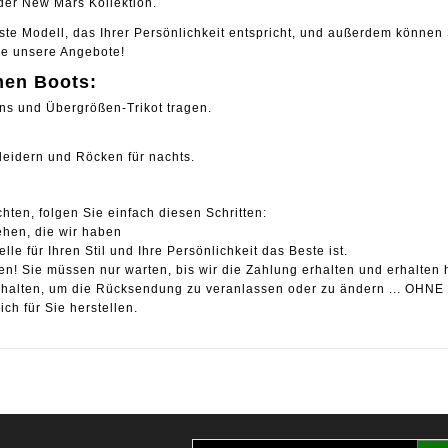
oder New Mars Kollektion.
este Modell, das Ihrer Persönlichkeit entspricht, und außerdem könne
ie unsere Angebote!
men Boots:
ans und Übergrößen-Trikot tragen.
leidern und Röcken für nachts.
hten, folgen Sie einfach diesen Schritten:
ehen, die wir haben
 für Ihren Stil und Ihre Persönlichkeit das Beste ist.
 Sie müssen nur warten, bis wir die Zahlung erhalten und erhalten ha
el erhalten, um die Rücksendung zu veranlassen oder zu ändern ... 
ch für Sie herstellen.