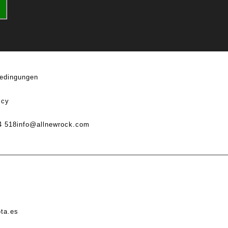
edingungen
icy
4 518
info@allnewrock.com
ota.es