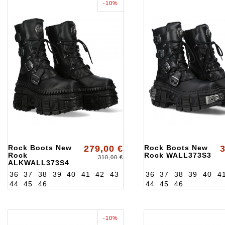
-10%
Rock Boots New
279,00 €
Rock Boots New
3
Rock
Rock WALL373S3
310,00 €
ALKWALL373S4
36
37
38
39
40
41
42
43
36
37
38
39
40
4
44
45
46
44
45
46
-10%