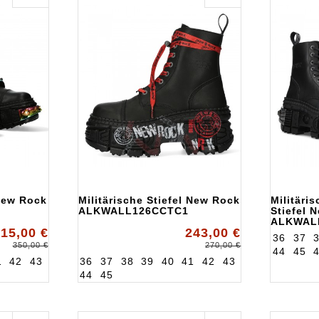
 New Rock
Militärische Stiefel New Rock
Militäri
ALKWALL126CCTC1
Stiefel 
ALKWAL
15,00 €
243,00 €
36
37
350,00 €
270,00 €
44
45
1
42
43
36
37
38
39
40
41
42
43
44
45