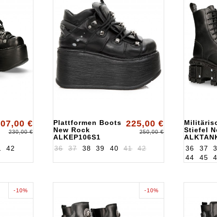
07,00 €
Plattformen Boots
225,00 €
Militäri
New Rock
Stiefel 
230,00 €
250,00 €
ALKEP106S1
ALKTAN
1
42
36
37
38
39
40
41
42
36
37
44
45
-10%
-10%