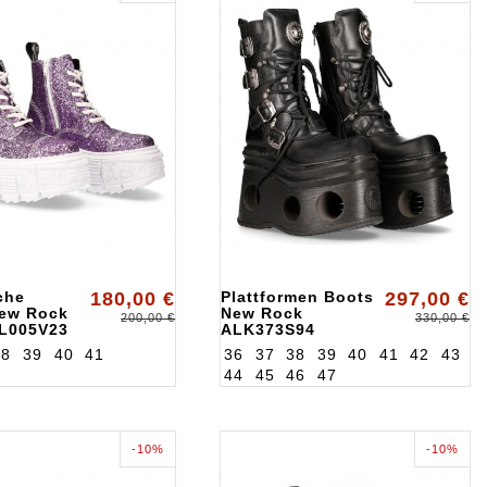
sche
180,00 €
Plattformen Boots
297,00 €
New Rock
New Rock
200,00 €
330,00 €
L005V23
ALK373S94
38
39
40
41
36
37
38
39
40
41
42
43
44
45
46
47
-10%
-10%