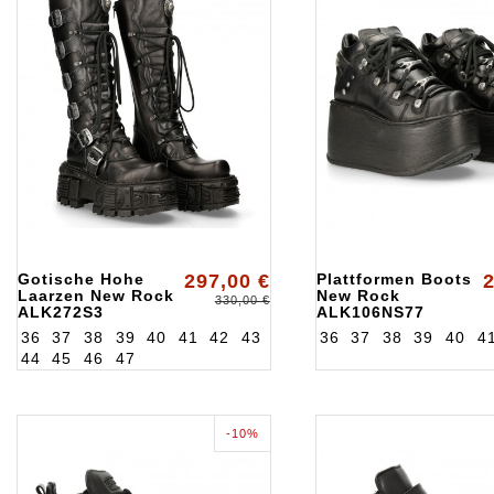
Gotische Hohe
297,00 €
Plattformen Boots
2
Laarzen New Rock
New Rock
330,00 €
ALK272S3
ALK106NS77
36
37
38
39
40
41
42
43
36
37
38
39
40
4
44
45
46
47
-10%