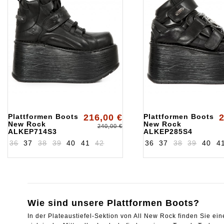
Plattformen Boots
216,00 €
Plattformen Boots
2
New Rock
New Rock
240,00 €
ALKEP714S3
ALKEP285S4
36
37
38
39
40
41
42
36
37
38
39
40
4
Wie sind unsere Plattformen Boots?
In der Plateaustiefel-Sektion von All New Rock finden Sie ei