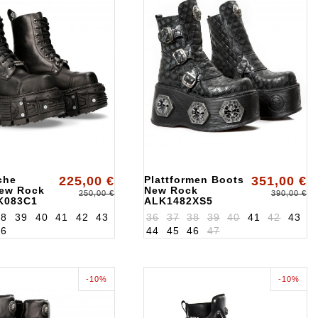
sche
225,00 €
Plattformen Boots
351,00 €
New Rock
New Rock
250,00 €
390,00 €
K083C1
ALK1482XS5
38
39
40
41
42
43
36
37
38
39
40
41
42
43
46
44
45
46
47
-10%
-10%