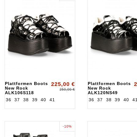
Plattformen Boots
225,00 €
Plattformen Boots
2
New Rock
New Rock
250,00 €
ALK106S118
ALK120NS49
36
37
38
39
40
41
36
37
38
39
40
4
-10%