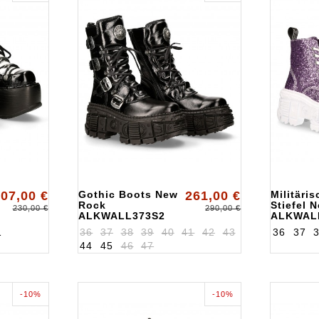
07,00 €
Gothic Boots New
261,00 €
Militäri
Rock
Stiefel 
230,00 €
290,00 €
ALKWALL373S2
ALKWAL
1
36
37
38
39
40
41
42
43
36
37
44
45
46
47
-10%
-10%