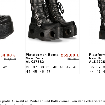
34,00 €
Plattformen Boots
252,00 €
Plattfor
New Rock
New Roc
260,00 €
280,00 €
ALK373S2
ALK272
1
42
36
37
38
39
40
41
42
43
36
37
44
45
46
47
44
45
ne große Auswahl an Modellen und Kollektionen, von der exklusivsten u