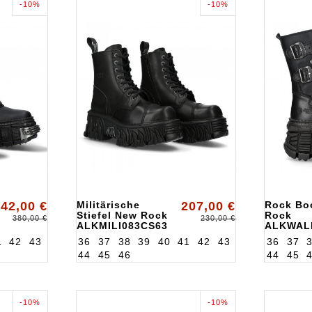
-10%
-10%
42,00 €
Militärische
207,00 €
Rock Bo
Stiefel New Rock
Rock
380,00 €
230,00 €
ALKMILI083CS63
ALKWAL
1
42
43
36
37
38
39
40
41
42
43
36
37
44
45
46
44
45
-10%
-10%