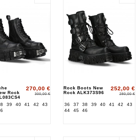
sche
270,00 €
Rock Boots New
252,00 €
New Rock
Rock ALK373S96
300,00 €
280,00 €
L083CS4
38
39
40
41
42
43
36
37
38
39
40
41
42
43
46
44
45
46