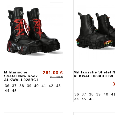
Militärische
261,00 €
Militärische Stiefel
Stiefel New Rock
ALKWALL083CCTS8
290,00 €
ALKWALL028BC1
3
36
37
38
39
40
41
42
43
44
45
36
37
38
39
40
4
44
45
46