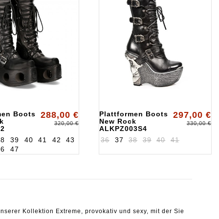
men Boots
288,00 €
Plattformen Boots
297,00 €
k
New Rock
320,00 €
330,00 €
S2
ALKPZ003S4
38
39
40
41
42
43
36
37
38
39
40
41
46
47
nserer Kollektion Extreme, provokativ und sexy, mit der Sie