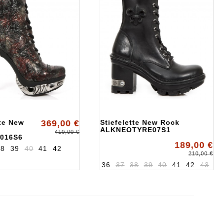
tte New
369,00 €
Stiefelette New Rock
ALKNEOTYRE07S1
410,00 €
016S6
189,00 €
38
39
40
41
42
210,00 €
36
37
38
39
40
41
42
43