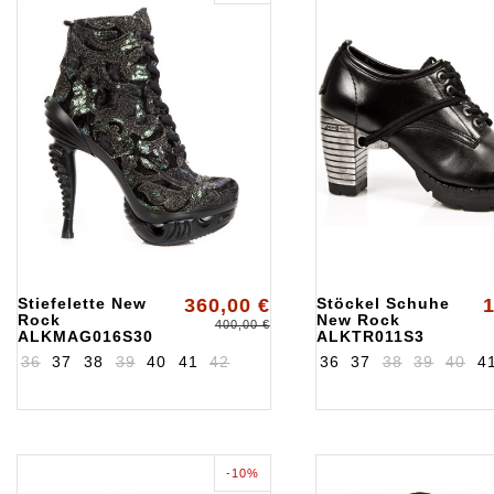
Stiefelette New
360,00 €
Stöckel Schuhe
1
Rock
New Rock
400,00 €
ALKMAG016S30
ALKTR011S3
36
37
38
39
40
41
42
36
37
38
39
40
4
-10%