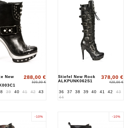
tte New
288,00 €
Stiefel New Rock
378,00 €
ALKPUNK062S1
320,00 €
420,00 €
K003C1
38
39
40
41
42
43
36
37
38
39
40
41
42
43
44
-10%
-10%