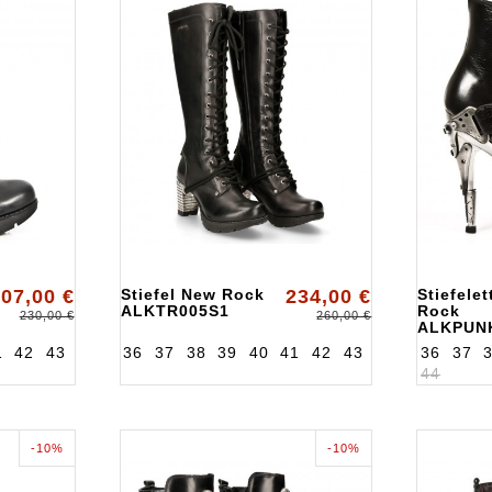
07,00 €
Stiefel New Rock
234,00 €
Stiefele
ALKTR005S1
Rock
230,00 €
260,00 €
ALKPUN
1
42
43
36
37
38
39
40
41
42
43
36
37
44
-10%
-10%