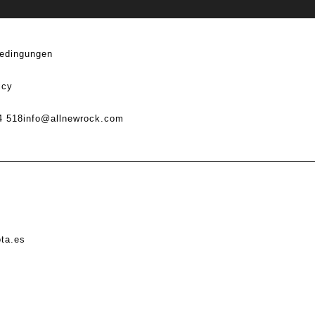
edingungen
icy
4 518
info@allnewrock.com
ota.es