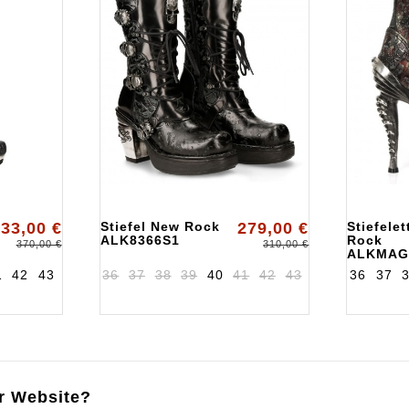
33,00 €
Stiefel New Rock
279,00 €
Stiefele
ALK8366S1
Rock
370,00 €
310,00 €
ALKMAG
1
42
43
36
37
38
39
40
41
42
43
36
37
r Website?