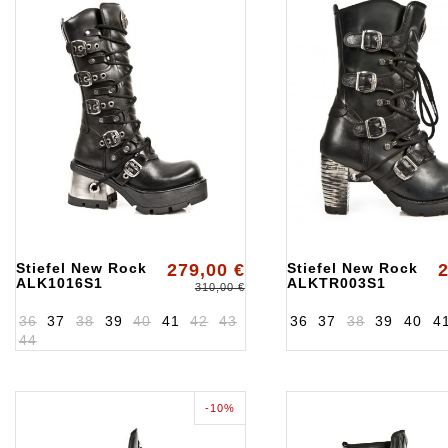
Stiefel New Rock
279,00 €
Stiefel New Rock
2
ALK1016S1
ALKTR003S1
310,00 €
36
37
38
39
40
41
42
43
36
37
38
39
40
4
44
-10%