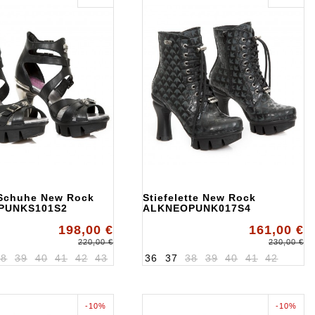
 Schuhe New Rock
Stiefelette New Rock
PUNKS101S2
ALKNEOPUNK017S4
198,00 €
161,00 €
220,00 €
230,00 €
38
39
40
41
42
43
36
37
38
39
40
41
42
-10%
-10%