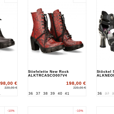
Stiefelette New Rock
Stöckel
ALKTRCASCO007V4
ALKNEO
98,00 €
198,00 €
220,00 €
220,00 €
1
36
37
38
39
40
41
36
37
-10%
-10%