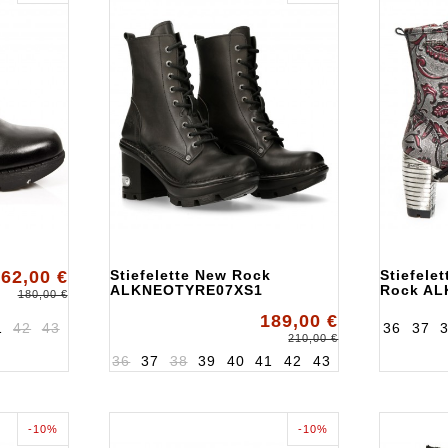
62,00 €
Stiefelette New Rock
Stiefele
ALKNEOTYRE07XS1
Rock AL
180,00 €
189,00 €
1
42
43
36
37
210,00 €
36
37
38
39
40
41
42
43
-10%
-10%