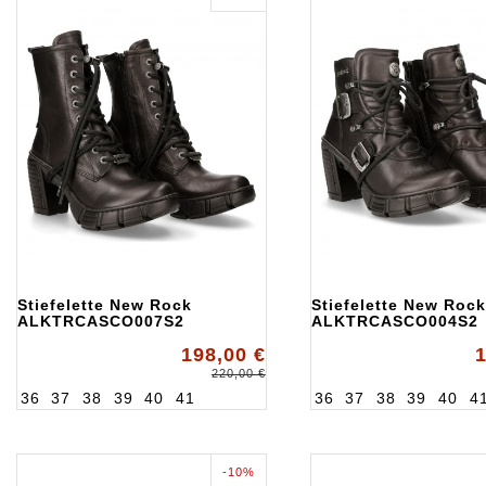
Stiefelette New Rock
Stiefelette New Rock
ALKTRCASCO007S2
ALKTRCASCO004S2
198,00 €
1
220,00 €
36
37
38
39
40
41
36
37
38
39
40
4
-10%