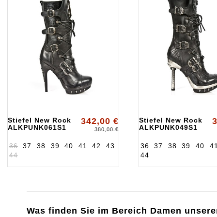
Stiefel New Rock
342,00 €
Stiefel New Rock
3
ALKPUNK061S1
ALKPUNK049S1
380,00 €
36
37
38
39
40
41
42
43
36
37
38
39
40
4
44
44
Was finden Sie im Bereich Damen unsere