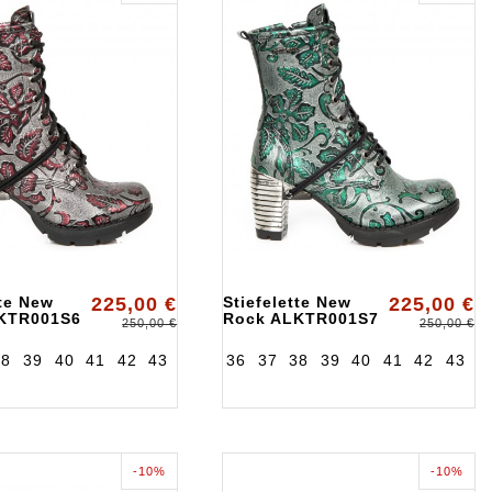
tte New
225,00 €
Stiefelette New
225,00 €
KTR001S6
Rock ALKTR001S7
250,00 €
250,00 €
38
39
40
41
42
43
36
37
38
39
40
41
42
43
-10%
-10%