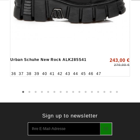
Urban Schuhe New Rock ALK285S41
243,00 €
270,00 €
36
37
38
39
40
41
42
43
44
45
46
47
Sign up to newsletter