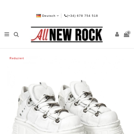
Deutsch
(+34) 678 754 518
0
Reduziert