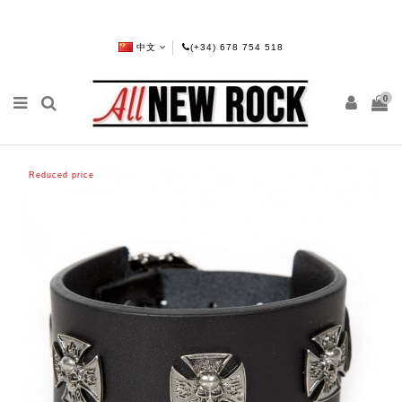
中文
(+34) 678 754 518
0
Reduced price