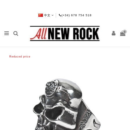
中文
(+34) 678 754 518
0
Reduced price