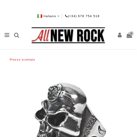
Italiano
(+34) 678 754 518
0
Prezzo scontato