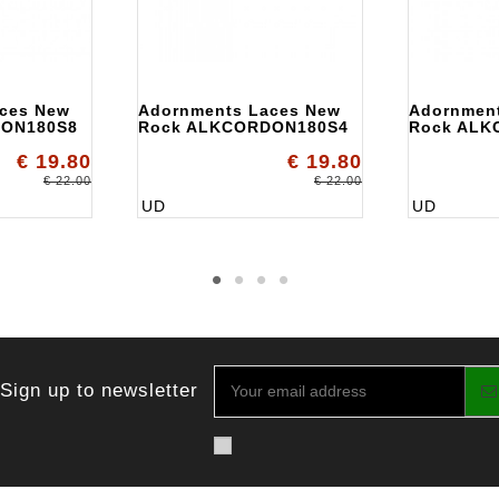
ces New
Adornments Laces New
Adornmen
DON180S8
Rock ALKCORDON180S4
Rock ALK
€ 19.80
€ 19.80
€ 22.00
€ 22.00
UD
UD
Sign up to newsletter