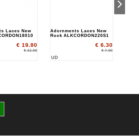
ts Laces New
Adornments Laces New
Ador
CORDON18010
Rock ALKCORDON220S1
Rock
CORD
€ 19.80
€ 6.30
€ 22.00
€ 7.00
UD
U