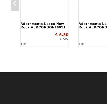
Adornments Laces New
Adornments La
Rock ALKCORDON160S1
Rock ALKCOR
€ 6.30
€ 7.00
UD
UD