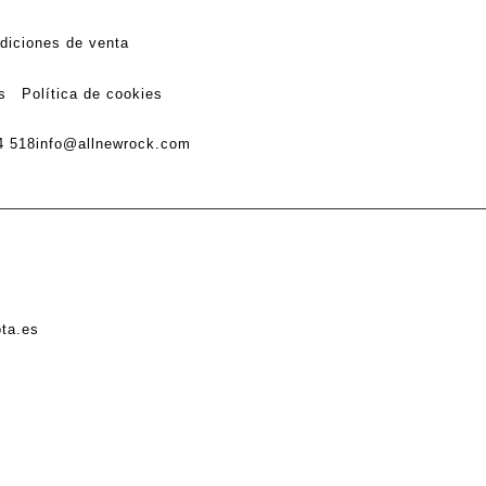
diciones de venta
s
Política de cookies
4 518
info@allnewrock.com
ota.es