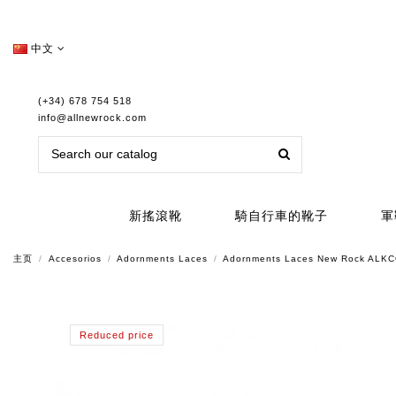
中文
(+34) 678 754 518
info@allnewrock.com
新搖滾靴
騎自行車的靴子
軍
主页
Accesorios
Adornments Laces
Adornments Laces New Rock AL
Reduced price