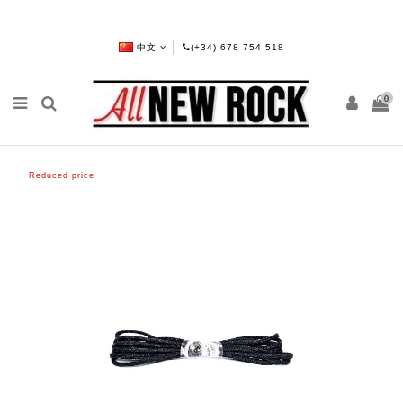
中文
(+34) 678 754 518
0
Reduced price