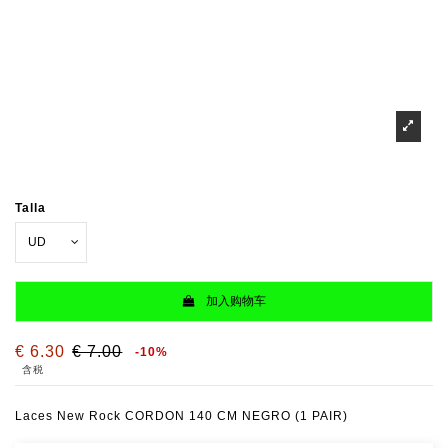
Talla
加入购物车
€ 6.30
€ 7.00
-10%
含税
Laces New Rock CORDON 140 CM NEGRO (1 PAIR)